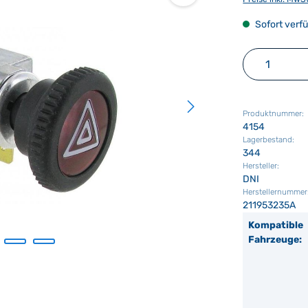
Sofort verfü
Produkt 
Produktnummer:
4154
Lagerbestand:
344
Hersteller:
DNI
Herstellernummer
211953235A
Kompatible
Fahrzeuge: