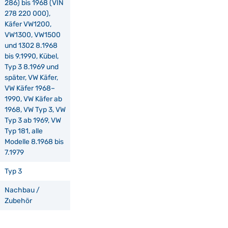
286) bis 1968 (VIN
278 220 000),
Käfer VW1200,
VW1300, VW1500
und 1302 8.1968
bis 9.1990, Kübel,
Typ 3 8.1969 und
später, VW Käfer,
VW Käfer 1968–
1990, VW Käfer ab
1968, VW Typ 3, VW
Typ 3 ab 1969, VW
Typ 181, alle
Modelle 8.1968 bis
7.1979
Typ 3
Nachbau /
Zubehör