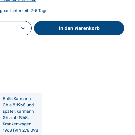
gbar, Lieferzeit: 2-5 Tage
Anzahl: Gib den gewünschten Wert ein od
In den Warenkorb
:
Bulli:, Karmann
Ghia 8.1968 und
später, Karmann
Ghia ab 1968,
Krankenwagen
1968 (VIN 278 098