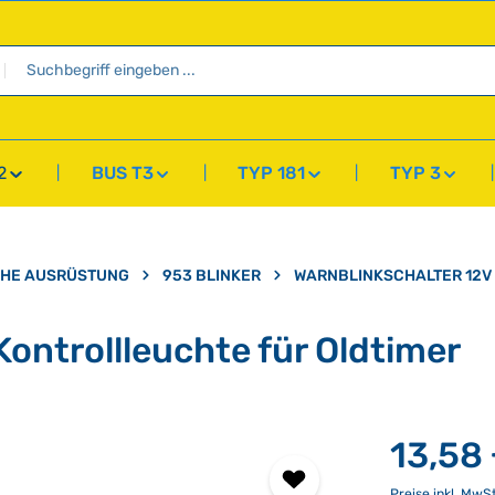
2
BUS T3
TYP 181
TYP 3
CHE AUSRÜSTUNG
953 BLINKER
WARNBLINKSCHALTER 12V 
Kontrollleuchte für Oldtimer
13,58
Preise inkl. MwS