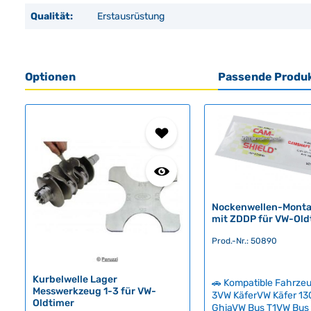
Qualität:
Erstausrüstung
Optionen
Passende Produ
Produktgalerie überspringen
Nockenwellen-Mont
mit ZDDP für VW-Old
Prod.-Nr.: 50890
Kurbelwelle Lager
🚗 Kompatible Fahrze
Messwerkzeug 1-3 für VW-
3VW KäferVW Käfer 1
Oldtimer
GhiaVW Bus T1VW Bus