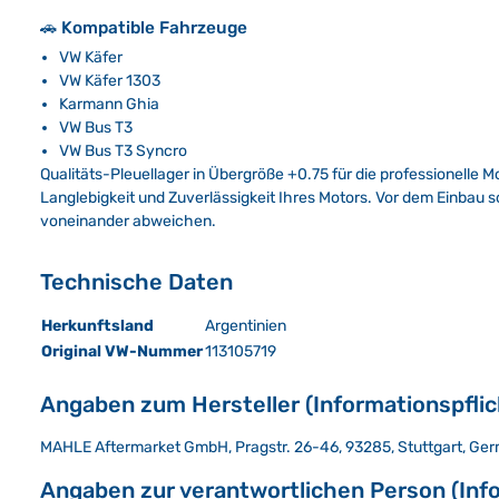
🚗 Kompatible Fahrzeuge
VW Käfer
VW Käfer 1303
Karmann Ghia
VW Bus T3
VW Bus T3 Syncro
Qualitäts-Pleuellager in Übergröße +0.75 für die professionelle 
Langlebigkeit und Zuverlässigkeit Ihres Motors. Vor dem Einbau s
voneinander abweichen.
Technische Daten
Herkunftsland
Argentinien
Original VW-Nummer
113105719
Angaben zum Hersteller (Informationspfli
MAHLE Aftermarket GmbH, Pragstr. 26-46, 93285, Stuttgart, Ge
Angaben zur verantwortlichen Person (Inf