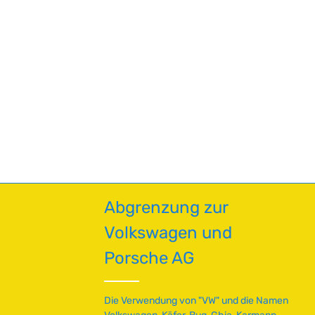
en um die Anzahl zu erhöhen oder zu red
enutze die Schaltflächen um die Anzahl 
Abgrenzung zur
Volkswagen und
Porsche AG
Die Verwendung von "VW" und die Namen