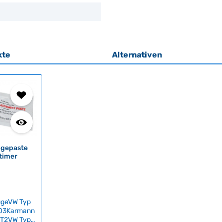
kte
Alternativen
agepaste
timer
ugeVW Typ
303Karmann
 T2VW Typ