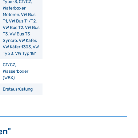
Type-3, CT/CZ,
Waterboxer
Motoren, VW Bus
T1, VW Bus T1/T2,
VW Bus T2, VW Bus
T3, VW Bus T3
Syncro, VW Käfer,
VW Käfer 1303, VW
Typ 3, VW Typ 181
CT/CZ,
Wasserboxer
(WBX)
Erstausrüstung
en"