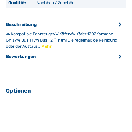
Qualität:
Nachbau / Zubehör
Beschreibung
🚗 Kompatible FahrzeugeVW KäferVW Käfer 1303Karmann
GhiaVW Bus T1VW Bus T2 ```html Die regelmäßige Reinigung
oder der Austaus…
Mehr
Bewertungen
Produktgalerie überspringen
Optionen