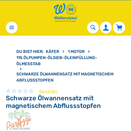
alt springen
Waren
DU BIST HIER:
KÄFER
1 MOTOR
115 ÖLPUMPEN-ÖLSIEB-ÖLEINFÜLLUNG-
ÖLMESSTAB
SCHWARZE ÖLWANNENSATZ MIT MAGNETISCHEM
ABFLUSSSTOPFEN
Bewerten
Schwarze Ölwannensatz mit
Durchschnittliche Bewertung von 0 von 5 Sternen
magnetischem Abflussstopfen