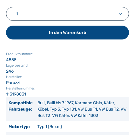
Produkt Anzahl: Gib den gewünschten Wert ein ode
In den Warenkorb
Produktnummer:
4858
Lagerbestand:
246
Hersteller:
Paruzzi
Herstellernummer:
113198031
Kompatible
Bulli, Bulli bis 7.1967, Karmann Ghia, Käfer,
Fahrzeuge:
Kübel, Typ 3, Typ 181, VW Bus T1, VW Bus T2, VW
Bus T3, VW Käfer, VW Käfer 1303
Motortyp:
Typ 1 (Boxer)