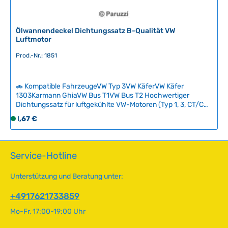
z
e
i
Ölwannendeckel Dichtungssatz B-Qualität VW
Luftmotor
t
:
Prod.-Nr.: 1851
2
-
5
🚗 Kompatible FahrzeugeVW Typ 3VW KäferVW Käfer
T
1303Karmann GhiaVW Bus T1VW Bus T2 Hochwertiger
Dichtungssatz für luftgekühlte VW-Motoren (Typ 1, 3, CT/CZ
a
und Typ 4) in B-Qualität. Der Satz enthält zwei
g
Regulärer Preis:
1,67 €
S
Papierdichtungen, sechs verkupferte Unterlegscheiben und
e
o
einen Dichtungsring für die Ablassschraube. Die B-Qualität
f
eignet sich hervorragend für glatte bis leicht korrodierte
Oberflächen und erfordert die Verwendung eines flüssigen
o
Service-Hotline
Dichtmittels.Das hochwertige Dichtungspapier bietet
r
zuverlässige Abdichtung bei jedem Ölwechsel.
t
Unterstützung und Beratung unter:
Papierdichtungen sind nicht wiederverwendbar und sollten
v
bei jeder Wartung erneuert werden, um Ölverluste
e
+4917621733859
auszuschließen. Technische Daten HerkunftslandTaiwan
r
Original VW-Nummer113198031 QualitätB
Mo-Fr, 17:00-19:00 Uhr
f
ü