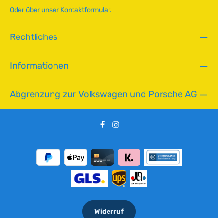
g
Oder über unser
Kontaktformular
.
b
a
Rechtliches
r
,
L
Informationen
i
e
f
Abgrenzung zur Volkswagen und Porsche AG
e
r
z
e
i
t
:
2
-
5
T
Widerruf
a