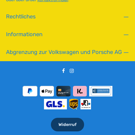
v
e
Rechtliches
r
f
ü
Informationen
g
b
a
Abgrenzung zur Volkswagen und Porsche AG
r
Widerruf