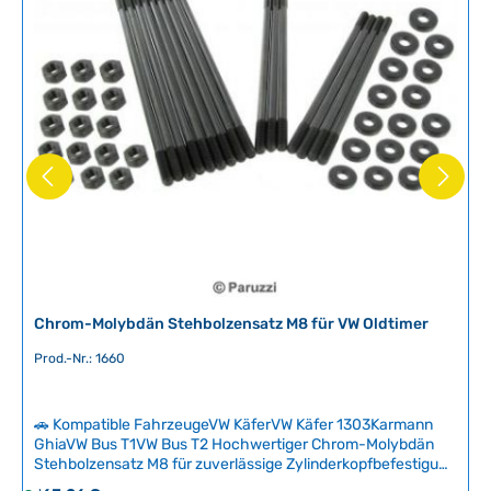
Chrom-Molybdän Stehbolzensatz M8 für VW Oldtimer
Prod.-Nr.: 1660
🚗 Kompatible FahrzeugeVW KäferVW Käfer 1303Karmann
GhiaVW Bus T1VW Bus T2 Hochwertiger Chrom-Molybdän
Stehbolzensatz M8 für zuverlässige Zylinderkopfbefestigung
bei VW-Oldtimern. Die halbgerollten und gehärteten