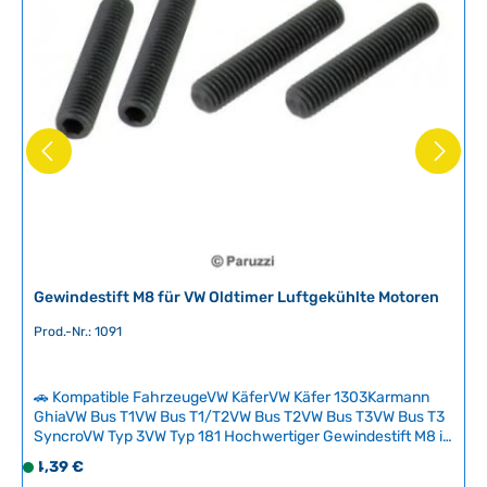
b
a
r
,
L
i
e
f
e
r
z
e
i
Gewindestift M8 für VW Oldtimer Luftgekühlte Motoren
t
Prod.-Nr.: 1091
:
2
-
🚗 Kompatible FahrzeugeVW KäferVW Käfer 1303Karmann
5
GhiaVW Bus T1VW Bus T1/T2VW Bus T2VW Bus T3VW Bus T3
T
SyncroVW Typ 3VW Typ 181 Hochwertiger Gewindestift M8 in
Originalqualität für zahlreiche Anwendungen an VW-
a
Regulärer Preis:
4,39 €
S
Oldtimern – vom Auspuffträger am Zylinderkopf bis zur
g