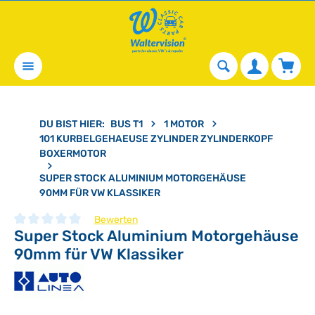
alt springen
Waren
DU BIST HIER:
BUS T1
1 MOTOR
101 KURBELGEHAEUSE ZYLINDER ZYLINDERKOPF
BOXERMOTOR
SUPER STOCK ALUMINIUM MOTORGEHÄUSE
90MM FÜR VW KLASSIKER
Bewerten
Super Stock Aluminium Motorgehäuse
Durchschnittliche Bewertung von 0 von 5 Sternen
90mm für VW Klassiker