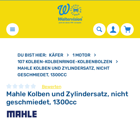
alt springen
Waren
DU BIST HIER:
KÄFER
1 MOTOR
107 KOLBEN-KOLBENRINGE-KOLBENBOLZEN
MAHLE KOLBEN UND ZYLINDERSATZ, NICHT
GESCHMIEDET, 1300CC
Bewerten
Mahle Kolben und Zylindersatz, nicht
Durchschnittliche Bewertung von 0 von 5 Sternen
geschmiedet, 1300cc
Bildergalerie überspringen