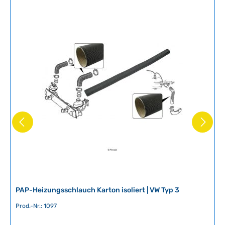
e
r
f
ü
g
b
a
r
,
L
i
e
f
e
r
z
e
i
PAP-Heizungsschlauch Karton isoliert | VW Typ 3
t
Prod.-Nr.: 1097
:
2