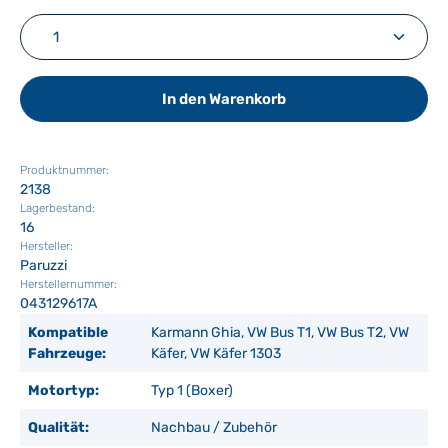
Produkt Anzahl: Gib den gewünschten Wert ein ode
In den Warenkorb
Produktnummer:
2138
Lagerbestand:
16
Hersteller:
Paruzzi
Herstellernummer:
043129617A
Kompatible
Karmann Ghia, VW Bus T1, VW Bus T2, VW
Fahrzeuge:
Käfer, VW Käfer 1303
Motortyp:
Typ 1 (Boxer)
Qualität:
Nachbau / Zubehör