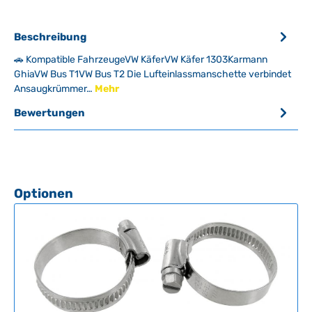
Beschreibung
🚗 Kompatible FahrzeugeVW KäferVW Käfer 1303Karmann
GhiaVW Bus T1VW Bus T2 Die Lufteinlassmanschette verbindet
Ansaugkrümmer…
Mehr
Bewertungen
Produktgalerie überspringen
Optionen