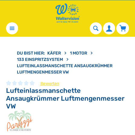
alt springen
Waren
DU BIST HIER:
KÄFER
1 MOTOR
133 EINSPRITZSYSTEM
LUFTEINLASSMANSCHETTE ANSAUGKRÜMMER
LUFTMENGENMESSER VW
Bewerten
Lufteinlassmanschette
Durchschnittliche Bewertung von 0 von 5 Sternen
Ansaugkrümmer Luftmengenmesser
VW