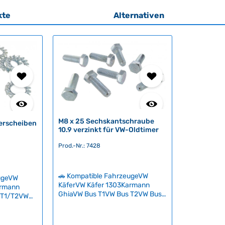
kte
Alternativen
M8 x 25 Sechskantschraube
erscheiben
10.9 verzinkt für VW-Oldtimer
Prod.-Nr.: 7428
🚗 Kompatible FahrzeugeVW
eugeVW
KäferVW Käfer 1303Karmann
armann
GhiaVW Bus T1VW Bus T2VW Bus
 T1/T2VW
T3VW Bus T3 Syncro
us T3
Hochwertige M8x25
p 181
Sechskantschraube mit
igung der