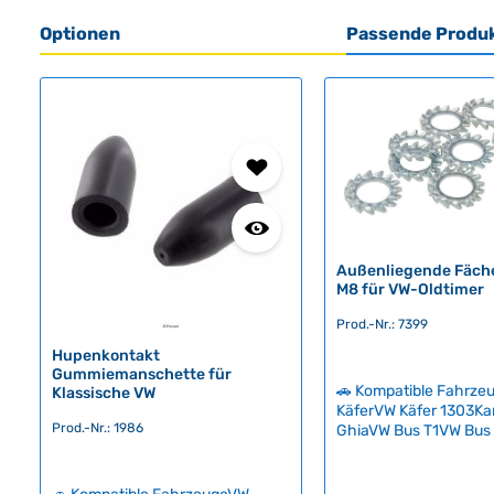
Optionen
Passende Produ
Produktgalerie überspringen
Außenliegende Fäch
M8 für VW-Oldtimer
Prod.-Nr.: 7399
Hupenkontakt
Gummiemanschette für
🚗 Kompatible Fahrz
Klassische VW
KäferVW Käfer 1303K
Prod.-Nr.: 1986
GhiaVW Bus T1VW Bus
Bus T2VW Bus T3VW B
SyncroVW Typ 3VW Ty
Hochwertige Nachfert