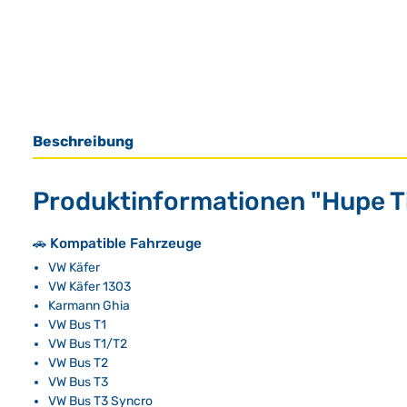
Beschreibung
Produktinformationen "Hupe Ti
🚗 Kompatible Fahrzeuge
VW Käfer
VW Käfer 1303
Karmann Ghia
VW Bus T1
VW Bus T1/T2
VW Bus T2
VW Bus T3
VW Bus T3 Syncro