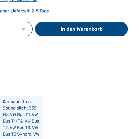
gbar, Lieferzeit: 2-5 Tage
Anzahl: Gib den gewünschten Wert ein od
In den Warenkorb
:
Karmann Ghia,
Sound pitch: 335
Hz, VW Bus T1, VW
Bus T1/T2, VW Bus
T2, VW Bus T3, VW
Bus T3 Syncro, VW