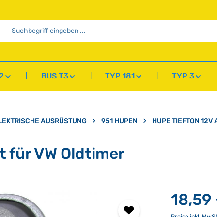
2
BUS T3
TYP 181
TYP 3
LEKTRISCHE AUSRÜSTUNG
951 HUPEN
HUPE TIEFTON 12V 
t für VW Oldtimer
18,59
Preise inkl. MwS