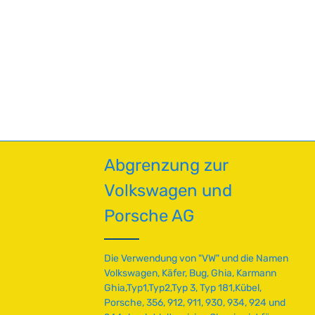
en um die Anzahl zu erhöhen oder zu red
enutze die Schaltflächen um die Anzahl 
nschten Wert ein oder benutze die Schal
Abgrenzung zur
Volkswagen und
Porsche AG
Die Verwendung von "VW" und die Namen
Volkswagen, Käfer, Bug, Ghia, Karmann
Ghia,Typ1,Typ2,Typ 3, Typ 181,Kübel,
Porsche, 356, 912, 911, 930, 934, 924 und