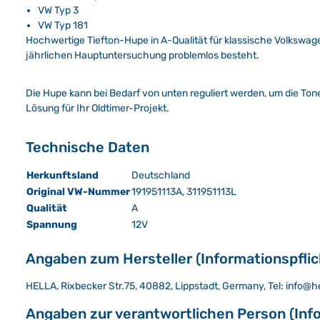
VW Typ 3
VW Typ 181
Hochwertige Tiefton-Hupe in A-Qualität für klassische Volkswage
jährlichen Hauptuntersuchung problemlos besteht.
Die Hupe kann bei Bedarf von unten reguliert werden, um die Tonei
Lösung für Ihr Oldtimer-Projekt.
Technische Daten
Herkunftsland
Deutschland
Original VW-Nummer
191951113A, 311951113L
Qualität
A
Spannung
12V
Angaben zum Hersteller (Informationspfli
HELLA, Rixbecker Str.75, 40882, Lippstadt, Germany, Tel: info@h
Angaben zur verantwortlichen Person (Inf