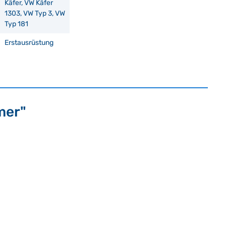
Käfer, VW Käfer
1303, VW Typ 3, VW
Typ 181
Erstausrüstung
mer"