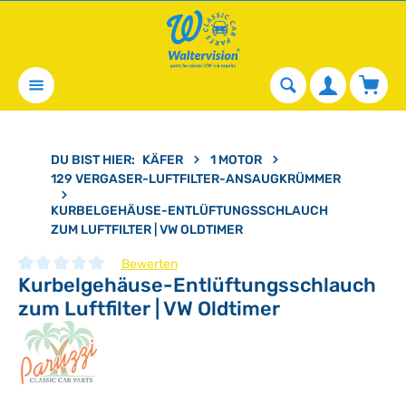
alt springen
Waren
DU BIST HIER:
KÄFER
1 MOTOR
129 VERGASER-LUFTFILTER-ANSAUGKRÜMMER
KURBELGEHÄUSE-ENTLÜFTUNGSSCHLAUCH
ZUM LUFTFILTER | VW OLDTIMER
Bewerten
Kurbelgehäuse-Entlüftungsschlauch
Durchschnittliche Bewertung von 0 von 5 Sternen
zum Luftfilter | VW Oldtimer