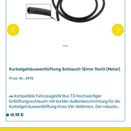
Kurbelgehäuseentlüftung Schlauch 12mm Textil (Meter)
Prod.-Nr.: 3975
🚗 Kompatible FahrzeugeVW Bus T3 Hochwertiger
Entlüftungsschlauch mit textiler Außenbeschichtung für die
Kurbelgehäuseentlüftung Ihres VW-Oldtimers. Der robuste
12-mm-Schlauch verbindet die Kurbelgehäuseentlüftung
Regulärer Preis:
10,15 €
S
mit dem Luftfilter und schützt den Motor vor Verschmutzung
o
und Undichtigkeiten.Mit den Jahren werden alte Schläuche
f
spröde und entwickeln feine Risse – ein zuverlässiger