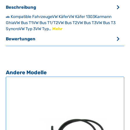
Beschreibung
🚗 Kompatible FahrzeugeVW KäferVW Käfer 1303Karmann
GhiaVW Bus T1VW Bus T1/T2VW Bus T2VW Bus T3VW Bus T3
SyncroVW Typ 3VW Typ…
Mehr
Bewertungen
Produktgalerie überspringen
Andere Modelle