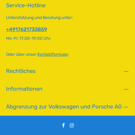
Austausch ist essentiell für den optimalen Motorenbetrieb.
o
Service-Hotline
Der Schlauch wird im Meterverkauf angeboten und lässt
r
sich problemlos zuschneiden. Technische Daten
t
Unterstützung und Beratung unter:
HerkunftslandTürkei Original VW-NummerN0202903,
v
N203741, N0203741 Arbeitsdruck7 bar
e
+4917621733859
Außendurchmesser17 mm Berstdruck30 bar
r
Innendurchmesser12 mm
Mo-Fr, 17:00-19:00 Uhr
f
ü
g
Oder über unser
Kontaktformular
.
b
a
Rechtliches
r
,
L
Informationen
i
e
f
Abgrenzung zur Volkswagen und Porsche AG
e
r
z
e