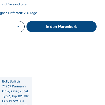
t. zzgl. Versandkosten
gbar, Lieferzeit: 2-5 Tage
Anzahl: Gib den gewünschten Wert ein od
In den Warenkorb
:
Bulli, Bulli bis
7.1967, Karmann
Ghia, Käfer, Kübel,
Typ 3, Typ 181, VW
Bus T1, VW Bus