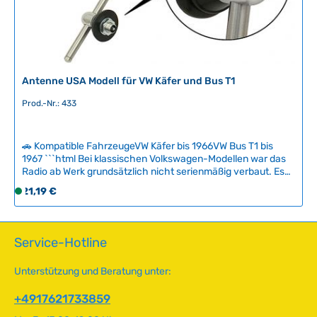
e
i
t
:
2
-
Antenne USA Modell für VW Käfer und Bus T1
5
Prod.-Nr.: 433
T
a
g
🚗 Kompatible FahrzeugeVW Käfer bis 1966VW Bus T1 bis
e
1967 ```html Bei klassischen Volkswagen-Modellen war das
Radio ab Werk grundsätzlich nicht serienmäßig verbaut. Es
handelte sich um eine optionale Zusatzausstattung, die VW-
Regulärer Preis:
21,19 €
S
Händler oder spezialisierte Radioeinbau-Services
o
nachträglich einbauten. Da diese Dienste eine größere
f
Modellvielfalt anboten, entschieden sich viele Käufer für
diese kostengünstigere Variante. Entsprechend war auch
o
Service-Hotline
die Antenne nicht werksseitig installiert – je nach
r
Fahrzeugtyp befand sich an der vorgesehenen
t
Unterstützung und Beratung unter:
Montagestelle ein verschlossenes Loch mit Gummistopfen.
v
Unser Antennenprogramm orientiert sich an den damaligen
e
+4917621733859
Originalmodellen, die von Händlern und Fachbetrieben
r
verwendet wurden. Aus diesem Grund lassen sich nicht alle