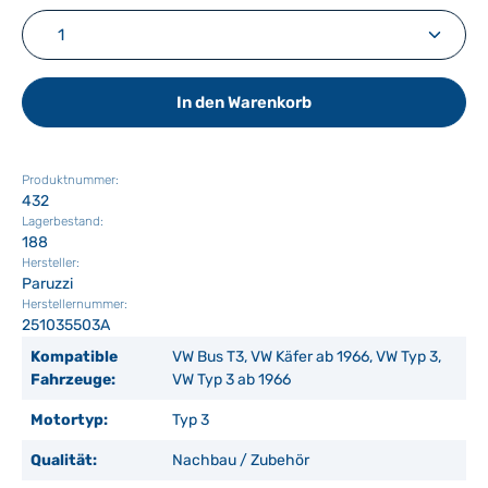
Produkt Anzahl: Gib den gewünschten Wert ein ode
In den Warenkorb
Produktnummer:
432
Lagerbestand:
188
Hersteller:
Paruzzi
Herstellernummer:
251035503A
Kompatible
VW Bus T3, VW Käfer ab 1966, VW Typ 3,
Fahrzeuge:
VW Typ 3 ab 1966
Motortyp:
Typ 3
Qualität:
Nachbau / Zubehör