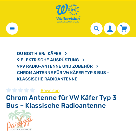
alt springen
Waren
DU BIST HIER:
KÄFER
9 ELEKTRISCHE AUSRÜSTUNG
999 RADIO-ANTENNE UND ZUBEHÖR
CHROM ANTENNE FÜR VW KÄFER TYP 3 BUS –
KLASSISCHE RADIOANTENNE
Bewerten
Chrom Antenne für VW Käfer Typ 3
Durchschnittliche Bewertung von 0 von 5 Sternen
Bus – Klassische Radioantenne