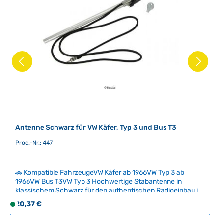
Antenne Schwarz für VW Käfer, Typ 3 und Bus T3
Prod.-Nr.: 447
🚗 Kompatible FahrzeugeVW Käfer ab 1966VW Typ 3 ab
1966VW Bus T3VW Typ 3 Hochwertige Stabantenne in
klassischem Schwarz für den authentischen Radioeinbau in
Oldtimer-Volkswagen. Diese Antenne entspricht den
Regulärer Preis:
20,37 €
S
Originalmodellen, die seinerzeit von Radioeinbaubetrieben
o
verbaut wurden und überzeugt durch zeitgerechtes Design