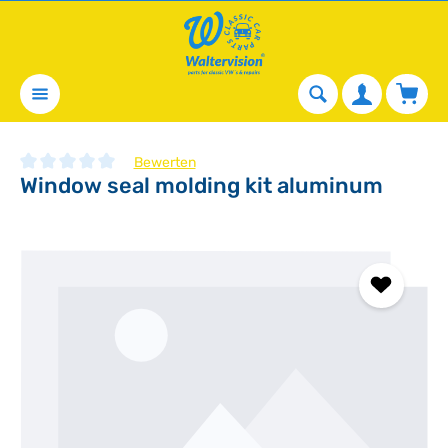
alt springen
Waren
Bewerten
Window seal molding kit aluminum
Durchschnittliche Bewertung von 0 von 5 Sternen
Bildergalerie überspringen