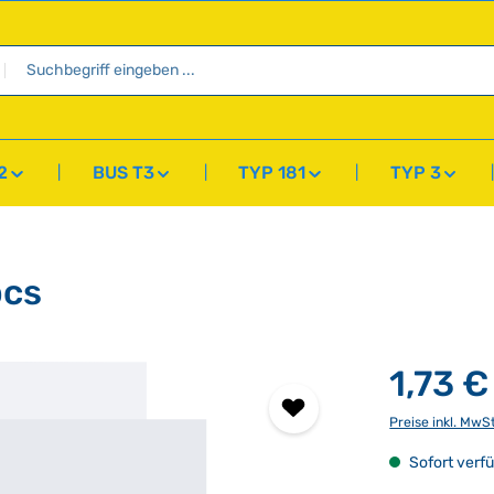
2
BUS T3
TYP 181
TYP 3
pcs
1,73 €
Preise inkl. MwS
Sofort verfü