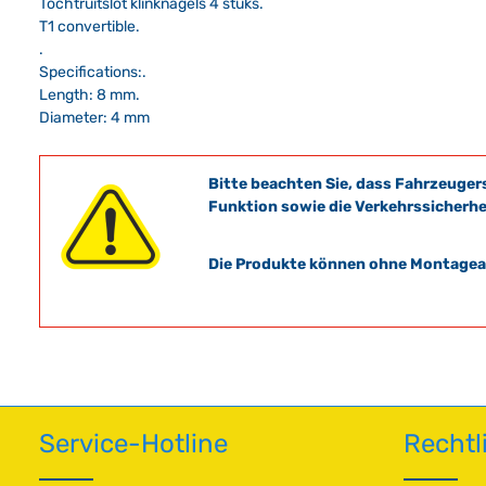
Tochtruitslot klinknagels 4 stuks.
T1 convertible.
.
Specifications:.
Length: 8 mm.
Diameter: 4 mm
Bitte beachten Sie, dass Fahrzeuger
Funktion sowie die Verkehrssicherhe
Die Produkte können ohne Montagean
Service-Hotline
Rechtl