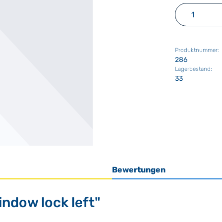
Produkt 
Produktnummer:
286
Lagerbestand:
33
Bewertungen
ndow lock left"