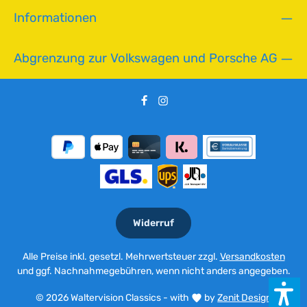
Informationen
Abgrenzung zur Volkswagen und Porsche AG
Widerruf
Alle Preise inkl. gesetzl. Mehrwertsteuer zzgl.
Versandkosten
und ggf. Nachnahmegebühren, wenn nicht anders angegeben.
© 2026 Waltervision Classics - with
by
Zenit Design