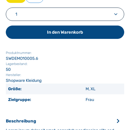
Produkt Anzahl: Gib den gewünschten Wert ein ode
In den Warenkorb
Produktnummer:
SWDEMO10005.6
Lagerbestand:
50
Hersteller:
Shopware Kleidung
Größe:
M, XL
Zielgruppe:
Frau
Beschreibung