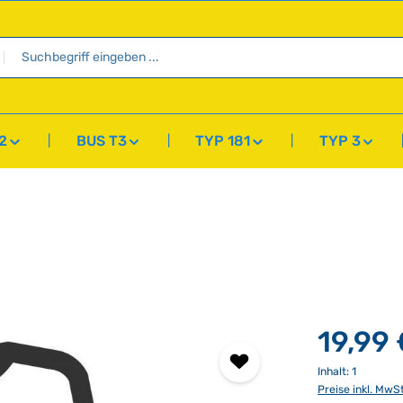
2
BUS T3
TYP 181
TYP 3
19,99
Inhalt:
1
Preise inkl. MwS