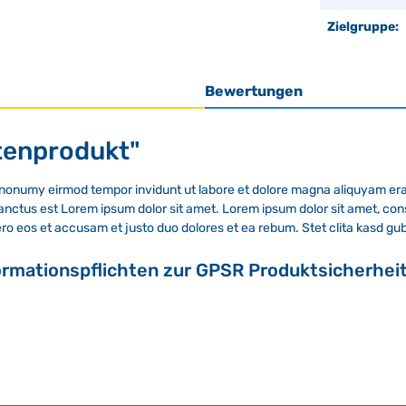
Zielgruppe:
Bewertungen
tenprodukt"
m nonumy eirmod tempor invidunt ut labore et dolore magna aliquyam era
sanctus est Lorem ipsum dolor sit amet. Lorem ipsum dolor sit amet, co
ero eos et accusam et justo duo dolores et ea rebum. Stet clita kasd gu
ormationspflichten zur GPSR Produktsicherhei