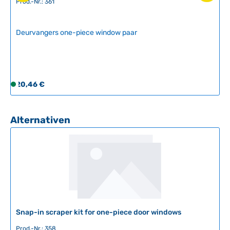
Prod.-Nr.: 361
Deurvangers one-piece window paar
Regulärer Preis:
20,46 €
S
o
f
o
Produktgalerie überspringen
Alternativen
r
t
v
e
r
f
ü
g
Snap-in scraper kit for one-piece door windows
b
a
Prod.-Nr.: 358