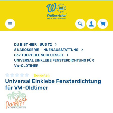
alt springen
Waren
DU BIST HIER:
BUS T2
8 KAROSSERIE - INNENAUSSTATTUNG
837 TUERTEILE SCHLUESSEL
UNIVERSAL EINKLEBE FENSTERDICHTUNG FÜR
VW-OLDTIMER
Bewerten
Universal Einklebe Fensterdichtung
Durchschnittliche Bewertung von 0 von 5 Sternen
für VW-Oldtimer