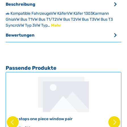
Beschreibung
🚗 Kompatible FahrzeugeVW KäferVW Käfer 1303Karmann
GhiaVW Bus T1VW Bus T1/T2VW Bus T2VW Bus T3VW Bus T3
SyncroVW Typ 3VW Typ…
Mehr
Bewertungen
Produktgalerie überspringen
Passende Produkte
Door stops one piece window pair