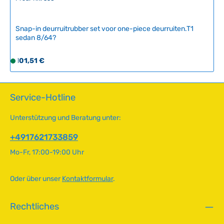
r
,
L
Snap-in deurruitrubber set voor one-piece deurruiten.T1
i
sedan 8/64?
e
f
Regulärer Preis:
101,51 €
S
e
o
r
f
z
o
Service-Hotline
e
r
i
t
Unterstützung und Beratung unter:
t
v
:
e
+4917621733859
2
r
-
Mo-Fr, 17:00-19:00 Uhr
f
5
ü
T
g
Oder über unser
Kontaktformular
.
a
b
g
a
e
Rechtliches
r
,