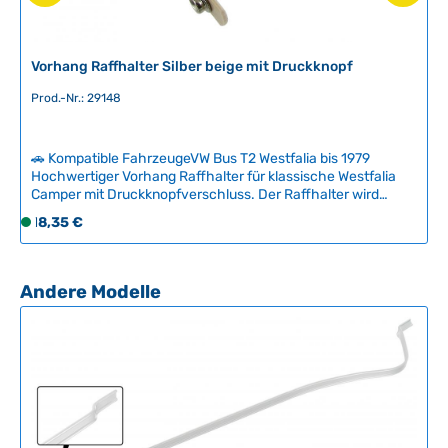
Vorhang Raffhalter Silber beige mit Druckknopf
Prod.-Nr.: 29148
🚗 Kompatible FahrzeugeVW Bus T2 Westfalia bis 1979
Hochwertiger Vorhang Raffhalter für klassische Westfalia
Camper mit Druckknopfverschluss. Der Raffhalter wird
mittels Parkerschraube an der Karosserie befestigt und hält
Regulärer Preis:
18,35 €
S
die Gardinen während der Fahrt zuverlässig in Position.
o
Lieferumfang: 1 Stück Raffhalter in Silber beige. Technische
f
Daten HerkunftslandChina
o
Produktgalerie überspringen
Andere Modelle
r
t
v
e
r
f
ü