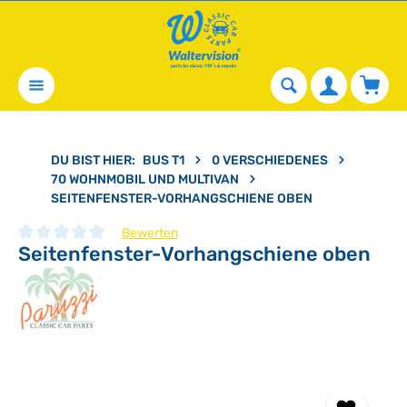
alt springen
Waren
DU BIST HIER:
BUS T1
0 VERSCHIEDENES
70 WOHNMOBIL UND MULTIVAN
SEITENFENSTER-VORHANGSCHIENE OBEN
Bewerten
Seitenfenster-Vorhangschiene oben
Durchschnittliche Bewertung von 0 von 5 Sternen
Bildergalerie überspringen