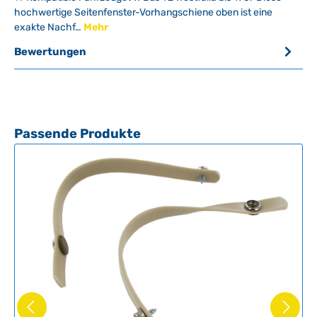
hochwertige Seitenfenster-Vorhangschiene oben ist eine
exakte Nachf…
Mehr
Bewertungen
Produktgalerie überspringen
Passende Produkte