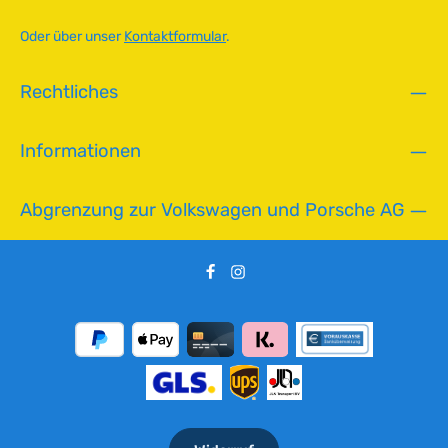
ü
e
g
Oder über unser
Kontaktformular
.
b
a
Rechtliches
r
,
L
Informationen
i
e
f
Abgrenzung zur Volkswagen und Porsche AG
e
r
z
e
i
t
:
2
-
5
T