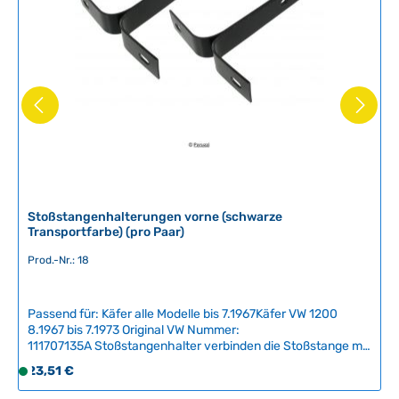
Stoßstangenhalterungen vorne (schwarze
Transportfarbe) (pro Paar)
Prod.-Nr.: 18
Passend für: Käfer alle Modelle bis 7.1967Käfer VW 1200
8.1967 bis 7.1973 Original VW Nummer:
111707135A Stoßstangenhalter verbinden die Stoßstange mit
der Karosserie und müssen in gutem Zustand sein. In der
Regulärer Preis:
23,51 €
S
unangenehmsten Situation müssen sie den Aufprall so gut
o
wie möglich abfedern. Übermäßiger Rost oder Verformungen