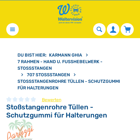
alt springen
Waren
DU BIST HIER:
KARMANN GHIA
7 RAHMEN - HAND U. FUSSHEBELWERK - S
TOSSSTANGEN
707 STOSSSTANGEN
STOSSSTANGENROHRE TÜLLEN - SCHUTZGUMMI F
ÜR HALTERUNGEN
Bewerten
Stoßstangenrohre Tüllen -
Durchschnittliche Bewertung von 0 von 5 Sternen
Schutzgummi für Halterungen