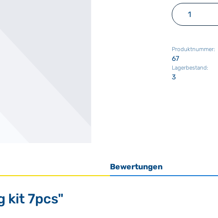
Produkt 
Produktnummer:
67
Lagerbestand:
3
Bewertungen
 kit 7pcs"