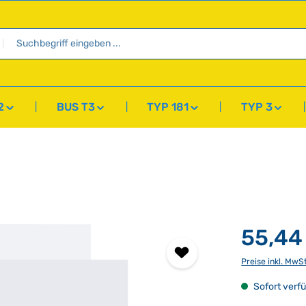
2
BUS T3
TYP 181
TYP 3
55,44
Preise inkl. MwS
Sofort verfü