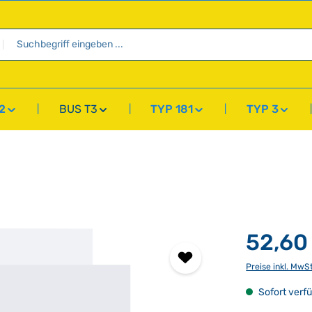
2
BUS T3
TYP 181
TYP 3
52,60
Preise inkl. MwS
Sofort verfü