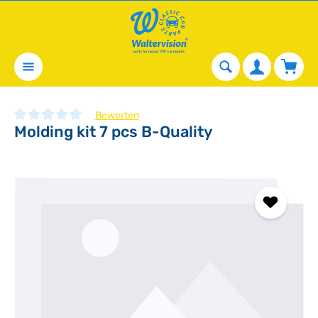
alt springen
Waren
Bewerten
Molding kit 7 pcs B-Quality
Durchschnittliche Bewertung von 0 von 5 Sternen
Bildergalerie überspringen