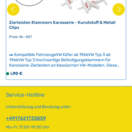
g
a
e
r
,
L
Zierleisten Klammern Karosserie - Kunststoff & Metall
i
Clips
e
Prod.-Nr.: 407
f
e
r
🚗 Kompatible FahrzeugeVW Käfer ab 1966VW Typ 3 ab
z
1966VW Typ 3 Hochwertige Befestigungsklammern für
e
Karosserie-Zierleisten an klassischen VW-Modellen. Diese
i
robusten Kunststoff- und Metallclips ersetzen verschlissene
Regulärer Preis:
5,90 €
S
oder beschädigte Originalbefestigungen und ermöglichen
t
o
eine sichere, vibrationsfeste Montage der Zierleisten ohne
:
f
Klappern oder Beschädigungen.Der praktische Set
2
beinhaltet alle notwendigen Befestigungsteile inklusive
o
Service-Hotline
-
Spannstiften und Gummidämpfer für eine fachgerechte
r
5
Restauration. Einfache Montage: Clips an der Karosserie
t
Unterstützung und Beratung unter:
T
positionieren, mit Stiften sichern und einrasten – so entsteht
v
die authentische Optik wiederhergestellt. Technische Daten
a
e
+4917621733859
HerkunftslandChina Original VW-Nummer113853585C
g
r
e
Mo-Fr, 17:00-19:00 Uhr
f