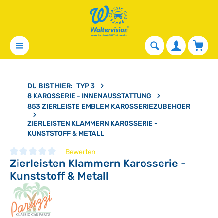
alt springen
Waren
DU BIST HIER:
TYP 3
8 KAROSSERIE - INNENAUSSTATTUNG
853 ZIERLEISTE EMBLEM KAROSSERIEZUBEHOER
ZIERLEISTEN KLAMMERN KAROSSERIE -
KUNSTSTOFF & METALL
Bewerten
Zierleisten Klammern Karosserie -
Durchschnittliche Bewertung von 0 von 5 Sternen
Kunststoff & Metall