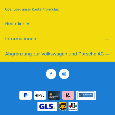
ü
g
Oder über unser
Kontaktformular
.
b
a
Rechtliches
r
,
L
Informationen
i
e
f
Abgrenzung zur Volkswagen und Porsche AG
e
r
z
e
i
t
:
2
-
5
T