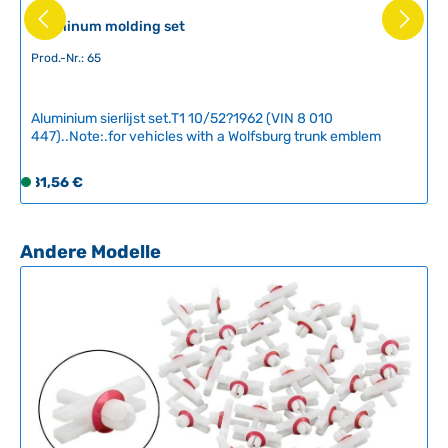
g
Aluminum molding set
b
a
Prod.-Nr.: 65
r
,
L
Aluminium sierlijst set.T1 10/52?1962 (VIN 8 010
i
447)..Note:.for vehicles with a Wolfsburg trunk emblem
e
f
Regulärer Preis:
81,56 €
S
e
o
r
f
z
o
Produktgalerie überspringen
Andere Modelle
e
r
i
t
t
v
:
e
2
r
-
f
5
ü
T
g
a
b