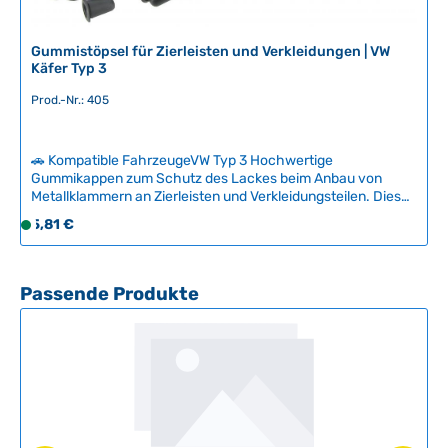
Gummistöpsel für Zierleisten und Verkleidungen | VW
Käfer Typ 3
Prod.-Nr.: 405
🚗 Kompatible FahrzeugeVW Typ 3 Hochwertige
Gummikappen zum Schutz des Lackes beim Anbau von
Metallklammern an Zierleisten und Verkleidungsteilen. Diese
Stöpsel werden vor dem Einschieben der Klammern in die
Regulärer Preis:
5,81 €
S
Karosserie eingesetzt und verhindern zuverlässig Kratzer
o
und Beschädigungen am Originalflacke.Kompatibel mit
f
klassischen VW-Modellen – ein unverzichtbares
Restaurationszubehör für authentische und schonende
o
Produktgalerie überspringen
Passende Produkte
Montagen. Technische Daten HerkunftslandChina Original
r
VW-Nummer113857219A
t
v
e
r
f
ü