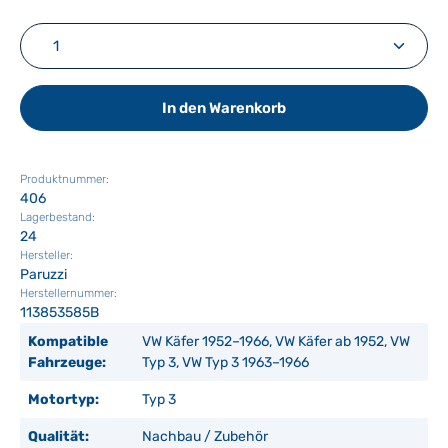
Produkt Anzahl: Gib den gewünschten Wert ein ode
In den Warenkorb
Produktnummer:
406
Lagerbestand:
24
Hersteller:
Paruzzi
Herstellernummer:
113853585B
Kompatible
VW Käfer 1952–1966, VW Käfer ab 1952, VW
Fahrzeuge:
Typ 3, VW Typ 3 1963–1966
Motortyp:
Typ 3
Qualität:
Nachbau / Zubehör