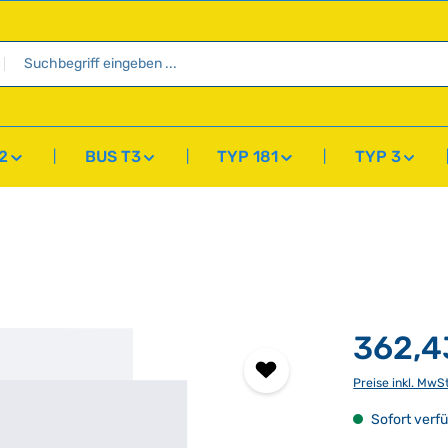
2
BUS T3
TYP 181
TYP 3
362,4
Preise inkl. MwS
Sofort verfü