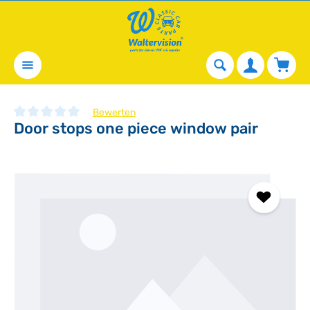
alt springen
Waren
Bewerten
Door stops one piece window pair
Durchschnittliche Bewertung von 0 von 5 Sternen
Bildergalerie überspringen