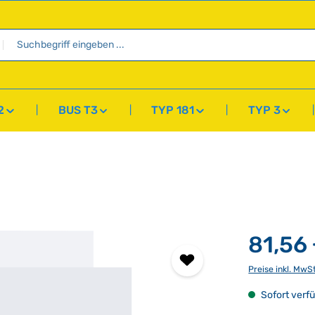
2
BUS T3
TYP 181
TYP 3
81,56
Preise inkl. MwS
Sofort verfü