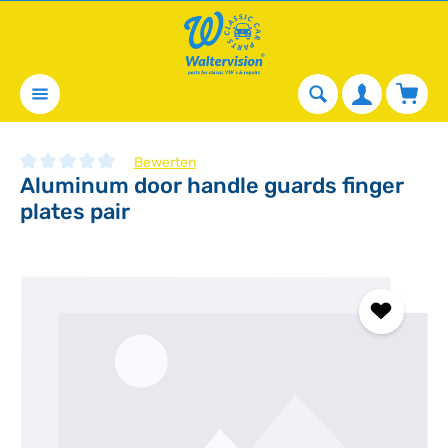
alt springen
Waren
Bewerten
Aluminum door handle guards finger
Durchschnittliche Bewertung von 0 von 5 Sternen
plates pair
Bildergalerie überspringen