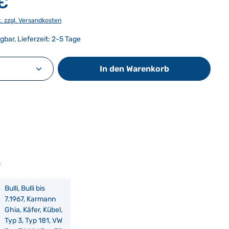
 €
t. zzgl. Versandkosten
gbar, Lieferzeit: 2-5 Tage
Anzahl: Gib den gewünschten Wert ein od
In den Warenkorb
:
Bulli, Bulli bis
7.1967, Karmann
Ghia, Käfer, Kübel,
Typ 3, Typ 181, VW