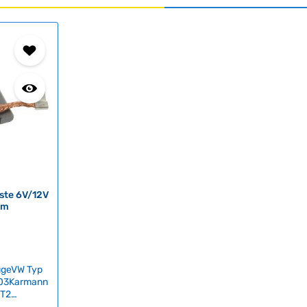
ste 6V/12V
mm
ugeVW Typ
303Karmann
 T2
sten für 6V