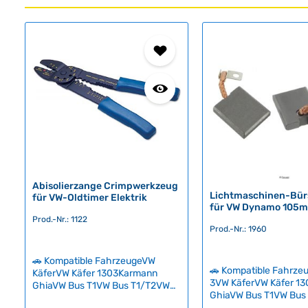
Produktgalerie überspringen
Abisolierzange Crimpwerkzeug
Lichtmaschinen-Bür
für VW-Oldtimer Elektrik
für VW Dynamo 105
Prod.-Nr.: 1122
Prod.-Nr.: 1960
🚗 Kompatible FahrzeugeVW
🚗 Kompatible Fahrze
KäferVW Käfer 1303Karmann
3VW KäferVW Käfer 1
GhiaVW Bus T1VW Bus T1/T2VW
GhiaVW Bus T1VW Bus
Bus T2VW Bus T3VW Bus T3
Hochwertige Ersatzbür