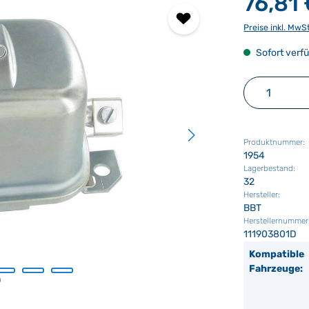
76,81
Preise inkl. MwS
Sofort verfü
Produkt 
Produktnummer:
1954
Lagerbestand:
32
Hersteller:
BBT
Herstellernummer
111903801D
Kompatible
Fahrzeuge: