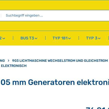
2
BUS T3
TYP 181
TYP 3
UNG
903 LICHTMASCHINE WECHSELSTROM UND GLEICHSTROM
N ELEKTRONISCH
105 mm Generatoren elektron