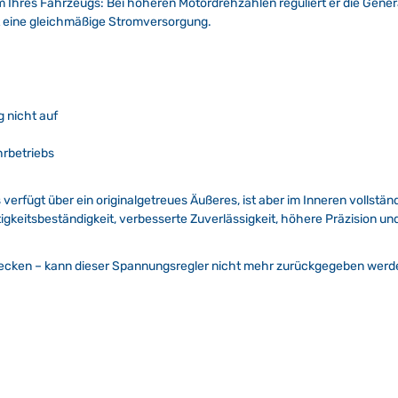
m Ihres Fahrzeugs: Bei höheren Motordrehzahlen reguliert er die Gene
t eine gleichmäßige Stromversorgung.
 nicht auf
rbetriebs
verfügt über ein originalgetreues Äußeres, ist aber im Inneren vollstän
eitsbeständigkeit, verbesserte Zuverlässigkeit, höhere Präzision un
ken – kann dieser Spannungsregler nicht mehr zurückgegeben werd