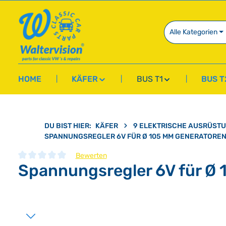
springen
Zur Hauptnavigation springen
Alle Kategorien
HOME
KÄFER
BUS T1
BUS T
DU BIST HIER:
KÄFER
9 ELEKTRISCHE AUSRÜST
SPANNUNGSREGLER 6V FÜR Ø 105 MM GENERATORE
Bewerten
Spannungsregler 6V für Ø 
Durchschnittliche Bewertung von 0 von 5 Sternen
Bildergalerie überspringen