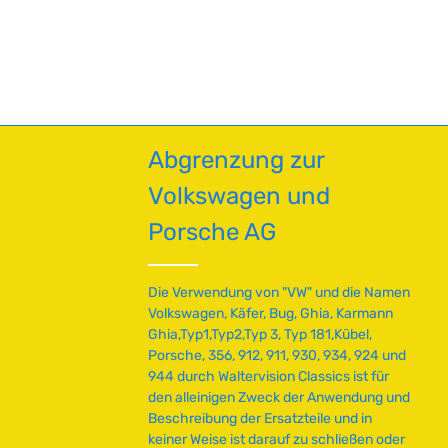
en um die Anzahl zu erhöhen oder zu red
enutze die Schaltflächen um die Anzahl 
Abgrenzung zur
Volkswagen und
Porsche AG
Die Verwendung von "VW" und die Namen
Volkswagen, Käfer, Bug, Ghia, Karmann
Ghia,Typ1,Typ2,Typ 3, Typ 181,Kübel,
Porsche, 356, 912, 911, 930, 934, 924 und
944 durch Waltervision Classics ist für
den alleinigen Zweck der Anwendung und
Beschreibung der Ersatzteile und in
keiner Weise ist darauf zu schließen oder