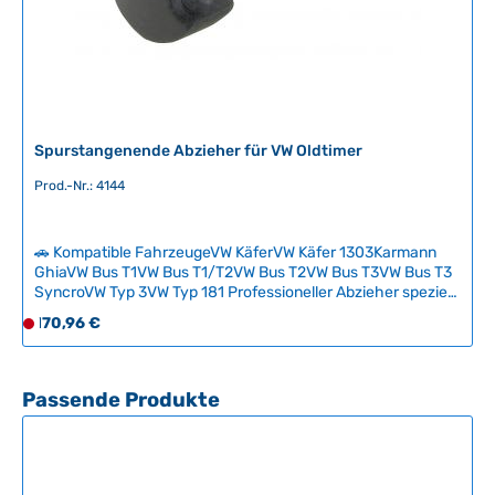
Spurstangenende Abzieher für VW Oldtimer
Prod.-Nr.: 4144
🚗 Kompatible FahrzeugeVW KäferVW Käfer 1303Karmann
GhiaVW Bus T1VW Bus T1/T2VW Bus T2VW Bus T3VW Bus T3
SyncroVW Typ 3VW Typ 181 Professioneller Abzieher speziell
für die sichere Demontage von Spurstangenenden an
Regulärer Preis:
170,96 €
D
klassischen VW-Fahrzeugen. Das Werkzeug ermöglicht eine
e
beschädigungsfreie Trennung der Kugelgelenke ohne
r
Beschädigung von Gewinden oder Komponenten. Ein
unverzichtbares Spezialwerkzeug für jeden Oldtimer-
z
Produktgalerie überspringen
Passende Produkte
Schrauber und die Fachwerkstatt. Technische Daten
e
HerkunftslandUSA
i
t
n