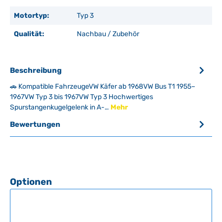
Motortyp:
Typ 3
Qualität:
Nachbau / Zubehör
Beschreibung
🚗 Kompatible FahrzeugeVW Käfer ab 1968VW Bus T1 1955–
1967VW Typ 3 bis 1967VW Typ 3 Hochwertiges
Spurstangenkugelgelenk in A-…
Mehr
Bewertungen
Produktgalerie überspringen
Optionen