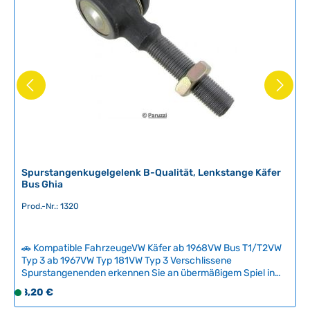
a
r
,
L
i
e
f
e
r
z
e
i
Spurstangenkugelgelenk B-Qualität, Lenkstange Käfer
Bus Ghia
t
:
Prod.-Nr.: 1320
2
-
5
🚗 Kompatible FahrzeugeVW Käfer ab 1968VW Bus T1/T2VW
T
Typ 3 ab 1967VW Typ 181VW Typ 3 Verschlissene
Spurstangenenden erkennen Sie an übermäßigem Spiel in
a
der Lenkung – ein sicherheitskritisches Verschleißteil, das
g
Regulärer Preis:
8,20 €
S
regelmäßig kontrolliert werden sollte. Dieses B-Qualitäts-
e
o