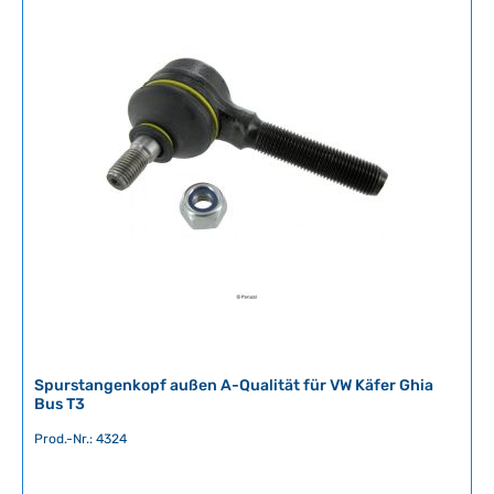
i
c
h
t
v
e
r
f
ü
g
b
a
r
Spurstangenkopf außen A-Qualität für VW Käfer Ghia
Bus T3
Prod.-Nr.: 4324