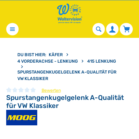
alt springen
Waren
DU BIST HIER:
KÄFER
4 VORDERACHSE - LENKUNG
415 LENKUNG
SPURSTANGENKUGELGELENK A-QUALITÄT FÜR
VW KLASSIKER
Bewerten
Spurstangenkugelgelenk A-Qualität
Durchschnittliche Bewertung von 0 von 5 Sternen
für VW Klassiker