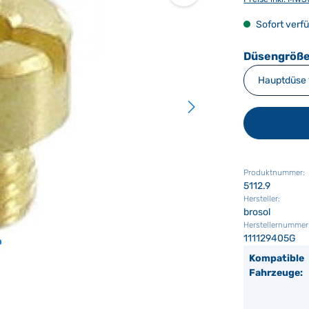
Sofort verfü
Düsengröße
Produktnummer:
5112.9
Hersteller:
brosol
Herstellernummer
111129405G
Kompatible
Fahrzeuge: