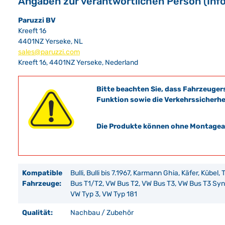
Angaben zur verantwortlichen Person (Inf
Paruzzi BV
Kreeft 16
4401NZ Yerseke, NL
sales@paruzzi.com
Kreeft 16, 4401NZ Yerseke, Nederland
Bitte beachten Sie, dass Fahrzeuger
Funktion sowie die Verkehrssicherhe
Die Produkte können ohne Montagean
Kompatible
Bulli, Bulli bis 7.1967, Karmann Ghia, Käfer, Kübel,
Fahrzeuge:
Bus T1/T2, VW Bus T2, VW Bus T3, VW Bus T3 Sync
VW Typ 3, VW Typ 181
Qualität:
Nachbau / Zubehör