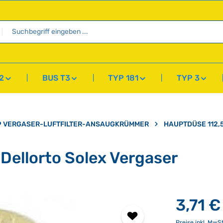
2
BUS T3
TYP 181
TYP 3
9 VERGASER-LUFTFILTER-ANSAUGKRÜMMER
HAUPTDÜSE 112,
Dellorto Solex Vergaser
3,71 €
Preise inkl. MwS