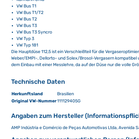
VW Bus T1
VW Bus T1/T2
VW Bus T2
VW Bus T3
VW Bus T3 Syncro
VW Typ 3
VW Typ 181
Die Hauptdüse 112,5 ist ein Verschleißteil für die Vergaseroptim
Weber/EMPI-, Dellorto- und Solex/Brosol-Vergasern kompatibel u
dem Einbau mit einer Messlehre, da auf der Düse nur die volle Größ
Technische Daten
Herkunftsland
Brasilien
Original VW-Nummer
111129405G
Angaben zum Hersteller (Informationspfli
AMP Indústria e Comércio de Peças Automotivas Ltda, Avenida San