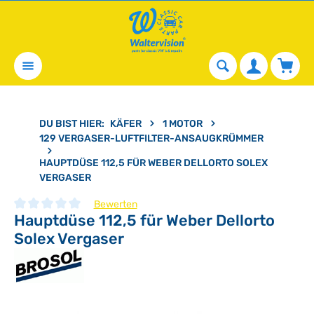
alt springen
Waren
DU BIST HIER:
KÄFER
1 MOTOR
129 VERGASER-LUFTFILTER-ANSAUGKRÜMMER
HAUPTDÜSE 112,5 FÜR WEBER DELLORTO SOLEX
VERGASER
Bewerten
Hauptdüse 112,5 für Weber Dellorto
Durchschnittliche Bewertung von 0 von 5 Sternen
Solex Vergaser